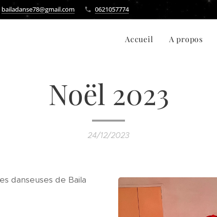
bailadanse78@gmail.com
0621057774
Accueil
A propos
Noël 2023
24/12/2023
nes danseuses de Baila