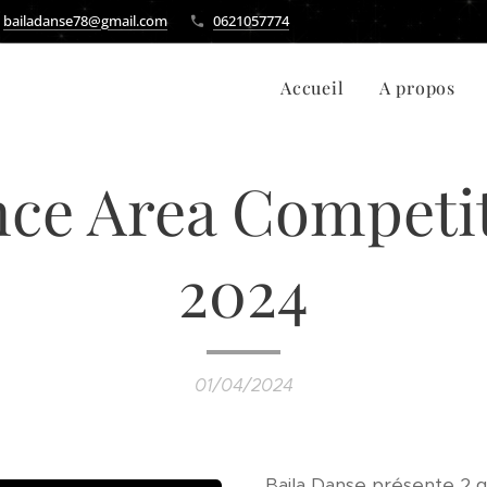
bailadanse78@gmail.com
0621057774
Accueil
A propos
ce Area Competi
2024
01/04/2024
Baila Danse présente 2 